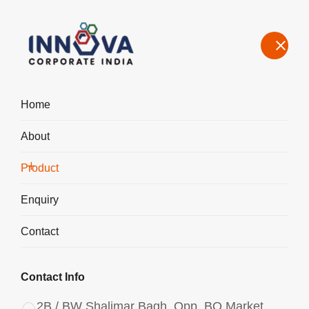
Home
About
Manufacturers, Exporters, Suppliers Aluminium Chlorohydrate
Liquid ACH I-700 in Deutschland
Product
Home
Product
Enquiry
Contact
Contact Info
2B / BW Shalimar Bagh, Opp. BQ Market,